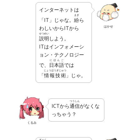
インターネットは
まぎ
「IT」じゃな。
紛
ら
はかせ
わしいからITから
せつめい
説明
しよう。
ITはインフォメーシ
ョン・テクノロジー
にほんご
で、
日本語
では
じょうほうぎじゅつ
「
情報技術
」じゃ。
つうしん
ICTから
通信
がなくな
っちゃう？
くるみ
ぎゃく