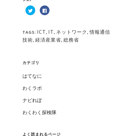
ク
Facebook
リ
で
ッ
共
ク
有
し
す
て
る
Twitter
ICT
,
に
IT
,
ネットワーク
,
情報通信
TAGS:
で
は
共
ク
技術
,
経済産業省
,
総務省
有
リ
(新
ッ
し
ク
い
し
ウ
て
ィ
く
カテゴリ
ン
だ
ド
さ
ウ
い
で
(新
はてなに
開
し
き
い
ま
ウ
わくラボ
す)
ィ
ン
ド
ナビれぽ
ウ
で
開
き
わくわく探検隊
ま
す)
よく読まれるページ