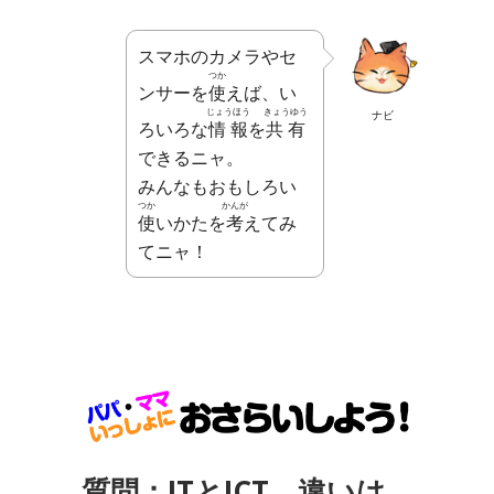
スマホのカメラやセ
つか
ンサーを
使
えば、い
じょうほう
きょうゆう
ナビ
ろいろな
情報
を
共有
できるニャ。
みんなもおもしろい
つか
かんが
使
いかたを
考
えてみ
てニャ！
質問：ITとICT、違いは