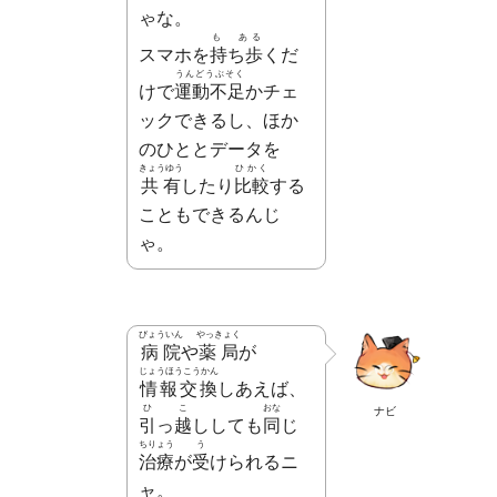
ゃな。
も ある
スマホを
持ち歩
くだ
うんどうぶそく
けで
運動不足
かチェ
ックできるし、ほか
のひととデータを
きょうゆう
ひかく
共有
したり
比較
する
こともできるんじ
ゃ。
びょういん
やっきょく
病院
や
薬局
が
じょうほうこうかん
情報交換
しあえば、
ひ こ
おな
ナビ
引っ越
ししても
同
じ
ちりょう
う
治療
が
受
けられるニ
ャ。