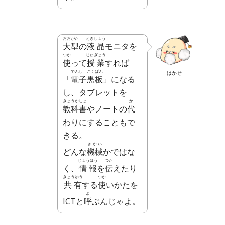
おおがた
えきしょう
大型
の
液晶
モニタを
つか
じゅぎょう
使
って
授業
すれば
でんし こくばん
はかせ
「
電子黒板
」になる
し、タブレットを
きょうかしょ
か
教科書
やノートの
代
わりにすることもで
きる。
きかい
どんな
機械
かではな
じょうほう
つた
く、
情報
を
伝
えたり
きょうゆう
つか
共有
する
使
いかたを
よ
ICTと
呼
ぶんじゃよ。