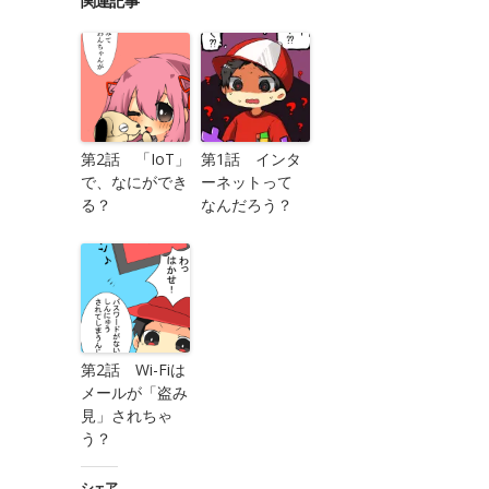
関連記事
第2話 「IoT」
第1話 インタ
で、なにができ
ーネットって
る？
なんだろう？
第2話 Wi-Fiは
メールが「盗み
見」されちゃ
う？
シェア