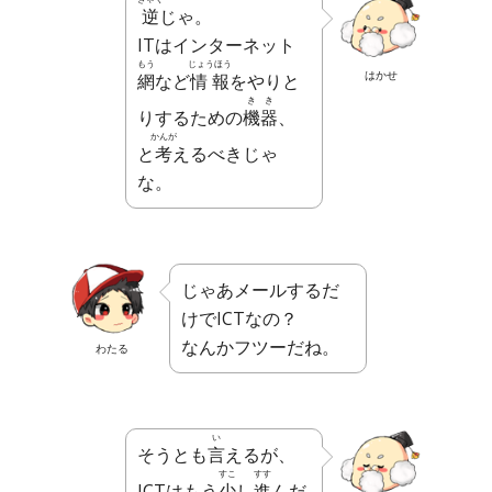
逆
じゃ。
ITはインターネット
もう
じょうほう
はかせ
網
など
情報
をやりと
きき
りするための
機器
、
かんが
と
考
えるべきじゃ
な。
じゃあメールするだ
けでICTなの？
なんかフツーだね。
わたる
い
そうとも
言
えるが、
すこ
すす
ICTはもう
少
し
進
んだ