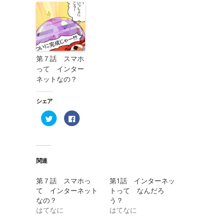
第７話 スマホ
って インター
ネットなの？
シェア
ク
Facebook
リ
で
ッ
共
ク
有
し
す
て
る
Twitter
に
で
は
関連
共
ク
有
リ
(新
ッ
第７話 スマホっ
第1話 インターネッ
し
ク
い
し
て インターネット
トって なんだろ
ウ
て
ィ
く
なの？
う？
ン
だ
はてなに
はてなに
ド
さ
ウ
い