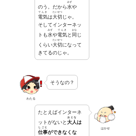
みず
のう。だから
水
や
でんき
たいせつ
電気
は
大切
じゃ。
そしてインターネッ
みず
でんき
おな
トも
水
や
電気
と
同
じ
たいせつ
くらい
大切
になって
きてるのじゃ。
そうなの？
わたる
たとえばインターネ
おとな
ットがないと
大人
は
しごと
はかせ
仕事
ができなくな