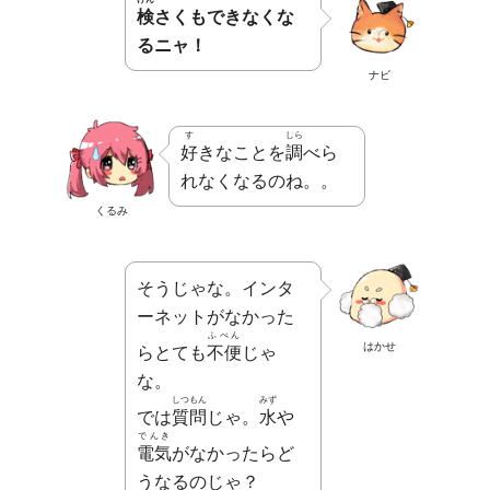
検
さくもできなくな
るニャ！
ナビ
す
しら
好
きなことを
調
べら
れなくなるのね。。
くるみ
そうじゃな。インタ
ーネットがなかった
ふべん
はかせ
らとても
不便
じゃ
な。
しつもん
みず
では
質問
じゃ。
水
や
でんき
電気
がなかったらど
うなるのじゃ？