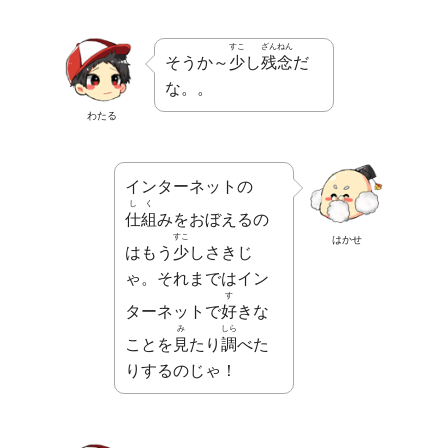
すこ
ざんねん
そうか～
少
し
残念
だ
な。。
わたる
インターネットの
しく
仕組
みをおぼえるの
すこ
はかせ
はもう
少
しさきじ
ゃ。それまではイン
す
ターネットで
好
きな
み
しら
ことを
見
たり
調
べた
りするのじゃ！