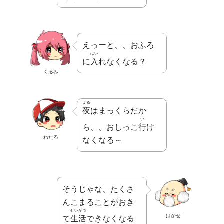
えっーと、、おふろ
はい
に
入
れなくなる？
くるみ
よる
夜
はまっくらだか
い
ら、、おしっこ
行
け
わたる
なくなる～
そうじゃな、たくさ
んこまることがおき
せいかつ
はかせ
て
生活
できなくなる