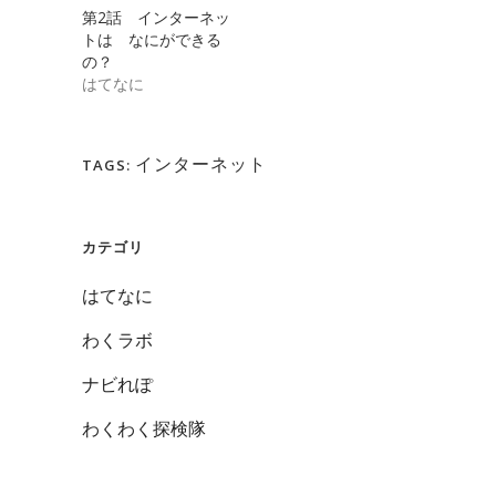
で
(新
第2話 インターネッ
開
し
き
い
トは なにができる
ま
ウ
の？
す)
ィ
ン
はてなに
ド
ウ
で
開
き
ま
インターネット
TAGS:
す)
カテゴリ
はてなに
わくラボ
ナビれぽ
わくわく探検隊