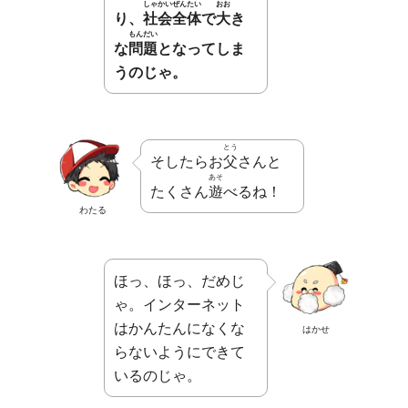
しゃかいぜんたい
おお
り、
社会全体
で
大
き
もんだい
な
問題
となってしま
うのじゃ。
とう
そしたらお
父
さんと
あそ
たくさん
遊
べるね！
わたる
ほっ、ほっ、だめじ
ゃ。インターネット
はかんたんになくな
はかせ
らないようにできて
いるのじゃ。